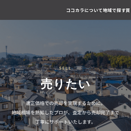
ココカラについて
地域で探す
買
SELL
売りたい
適正価格での売却を実現するために。
地域相場を熟知したプロが、査定から売却完了まで
丁寧にサポートいたします。