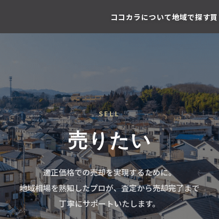
ココカラについて
地域で探す
買
SELL
売りたい
適正価格での売却を実現するために。
地域相場を熟知したプロが、査定から売却完了まで
丁寧にサポートいたします。