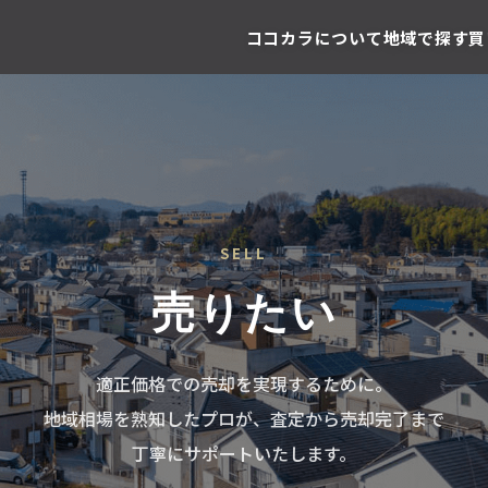
ココカラについて
地域で探す
買
SELL
売りたい
適正価格での売却を実現するために。
地域相場を熟知したプロが、査定から売却完了まで
丁寧にサポートいたします。